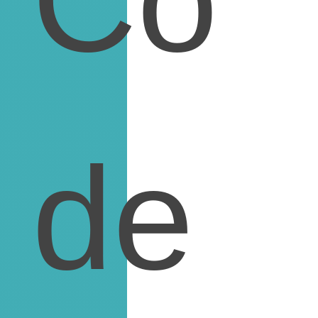
Co
de