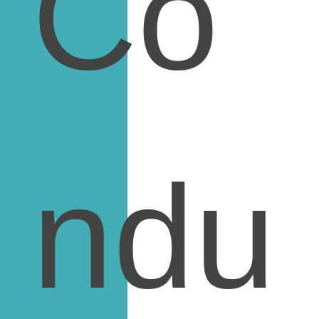
Co
ndu